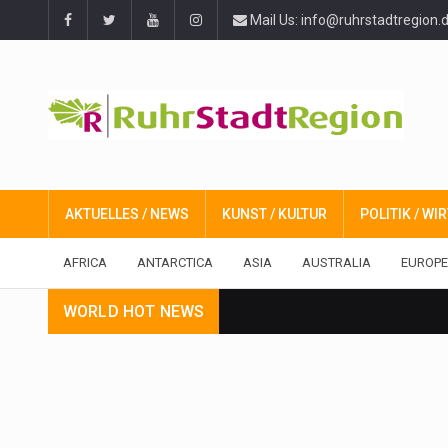
Mail Us: info@ruhrstadtregion.
AKTUELLES / NEWS
KUNST / KULTUR
POLITIK / W
AFRICA
ANTARCTICA
ASIA
AUSTRALIA
EUROPE
WORLD HOT NEWS