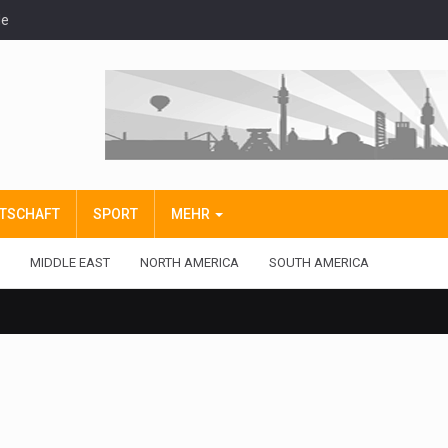
de
IRTSCHAFT
SPORT
MEHR
MIDDLE EAST
NORTH AMERICA
SOUTH AMERICA